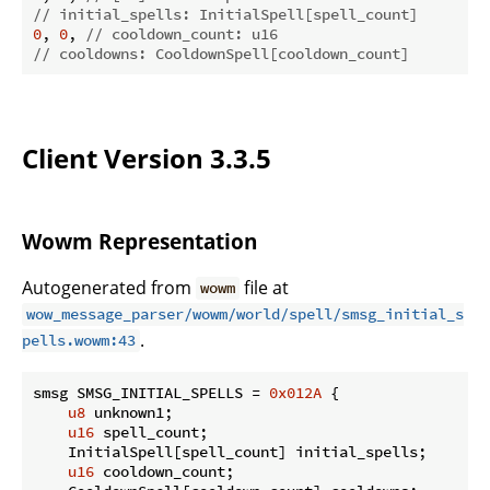
// initial_spells: InitialSpell[spell_count]
0
, 
0
, 
// cooldown_count: u16
// cooldowns: CooldownSpell[cooldown_count]
Client Version 3.3.5
Wowm Representation
Autogenerated from
file at
wowm
wow_message_parser/wowm/world/spell/smsg_initial_s
.
pells.wowm:43
smsg SMSG_INITIAL_SPELLS = 
0x012A
 {

u8
 unknown1;

u16
 spell_count;

    InitialSpell[spell_count] initial_spells;

u16
 cooldown_count;
