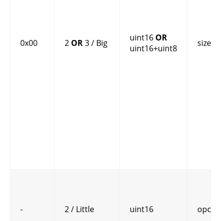
uint16
OR
0x00
2
OR
3 / Big
size
uint16+uint8
-
2 / Little
uint16
opcod