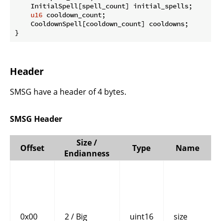
    InitialSpell[spell_count] initial_spells;

u16
 cooldown_count;

    CooldownSpell[cooldown_count] cooldowns;

}
Header
SMSG have a header of 4 bytes.
SMSG Header
Size /
Offset
Type
Name
Endianness
0x00
2 / Big
uint16
size